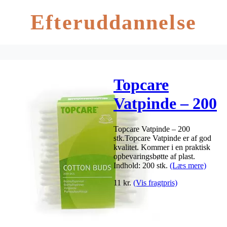
Efteruddannelse
Topcare
Vatpinde – 200
stk
Topcare Vatpinde – 200
stk.Topcare Vatpinde er af god
kvalitet. Kommer i en praktisk
opbevaringsbøtte af plast.
Indhold: 200 stk.
(Læs mere)
11
kr.
(Vis fragtpris)