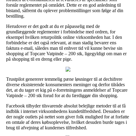
forstår reglementet på området. Dette er en god anledning til
bistand, såfremt du oplever problemstillinger som følge af din
bestilling.
Herudover er det godt at du er påpasselig med de
grundlæggende reglementer i forbindelse med ordren, for
eksempel hvilken returpolitik online virksomheden har. I den
forbindelse er det også relevant, at man stadig bevarer ens
faktura e-mail, således man til enhver tid vil kunne bevise sin
shopping af Topcare Vatpinde – 200 stk, ligegyldigt om man er
på shopping til en dreng eller pige.
Trustpilot genererer temmelig pæne løsninger til at dechifrere
diverse eksisterende konsumenters meninger og derfor tilrådes
det, at du tager et kig på e-forretningens anmeldelser af Topcare
Vatpinde – 200 stk forud for at du færdiggør din shopping.
Facebook tilbyder tilsvarende absolut belejlige metoder til at få
indblik i internet virksomhedens kundetilfredshed. Desuden er
der nogle outlets på nettet som giver folk mulighed for at forfatte
en omtale af deres købsoplevelse, hvilket desuden burde tages i
brug til afvejning af kundernes tilfredshed.