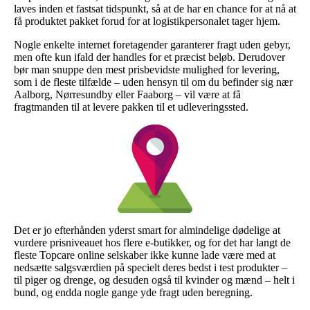
laves inden et fastsat tidspunkt, så at de har en chance for at nå at
få produktet pakket forud for at logistikpersonalet tager hjem.
Nogle enkelte internet foretagender garanterer fragt uden gebyr,
men ofte kun ifald der handles for et præcist beløb. Derudover
bør man snuppe den mest prisbevidste mulighed for levering,
som i de fleste tilfælde – uden hensyn til om du befinder sig nær
Aalborg, Nørresundby eller Faaborg – vil være at få
fragtmanden til at levere pakken til et udleveringssted.
Det er jo efterhånden yderst smart for almindelige dødelige at
vurdere prisniveauet hos flere e-butikker, og for det har langt de
fleste Topcare online selskaber ikke kunne lade være med at
nedsætte salgsværdien på specielt deres bedst i test produkter –
til piger og drenge, og desuden også til kvinder og mænd – helt i
bund, og endda nogle gange yde fragt uden beregning.