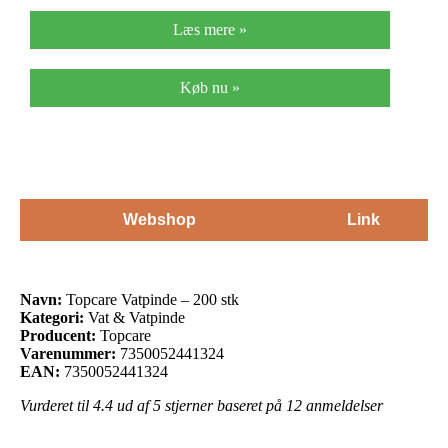
Læs mere »
Køb nu »
Webshop
Link
Navn:
Topcare Vatpinde – 200 stk
Kategori:
Vat & Vatpinde
Producent:
Topcare
Varenummer:
7350052441324
EAN:
7350052441324
Vurderet til
4.4
ud af 5 stjerner baseret på
12
anmeldelser