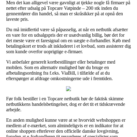
Men det kan alligevel være gavnligt at tjekke nogle få firmaer på
nettet efter udsalg på Topcare Vatpinde – 200 stk inden du
gennemfører din handel, så man er skråsikker på at opnå den
laveste pris.
Du må imidlertid være så påpasselig, at når en netbutik afsætter
en vare for en udsalgspris der er usædvanlig billig, bør det for
det meste være et faresignal om en uægte e-forhandler. Køb med
betalingskort er trods alt inkluderet i et lovbud, som assisterer dig
som kunde overfor uoprigtige e-firmaer.
Vi anbefaler generelt kortbestillinger eller betalinger med
mobilen. Som en alternativ mulighed bør du bruge en
afbetalingsordning fra f.eks. ViaBill, i tilfælde af at du
efterspørger at afdrage omkostningerne ude i fremtiden.
Før folk bestiller i en Topcare netbutik bør de faktisk skimme
netbutikkens handelsbetingelser, dog er det tit et tidskrævende
arbejde.
En anden mulighed kunne være at se hvorvidt webshoppen er
medlem af e-mærket, som almindeligvis er en indikator for at
online shoppen efterlever den officielle danske lovgivning,
foruden at e-forhandleren tit revurderes af specialister som