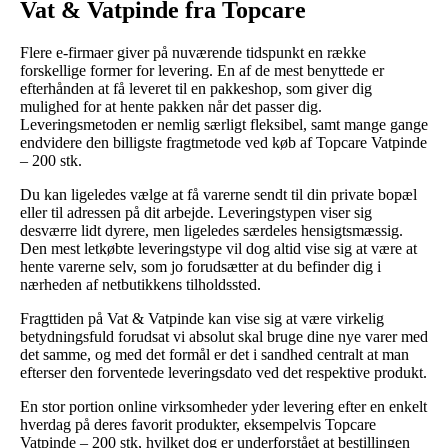
Vat & Vatpinde fra Topcare
Flere e-firmaer giver på nuværende tidspunkt en række
forskellige former for levering. En af de mest benyttede er
efterhånden at få leveret til en pakkeshop, som giver dig
mulighed for at hente pakken når det passer dig.
Leveringsmetoden er nemlig særligt fleksibel, samt mange gange
endvidere den billigste fragtmetode ved køb af Topcare Vatpinde
– 200 stk.
Du kan ligeledes vælge at få varerne sendt til din private bopæl
eller til adressen på dit arbejde. Leveringstypen viser sig
desværre lidt dyrere, men ligeledes særdeles hensigtsmæssig.
Den mest letkøbte leveringstype vil dog altid vise sig at være at
hente varerne selv, som jo forudsætter at du befinder dig i
nærheden af netbutikkens tilholdssted.
Fragttiden på Vat & Vatpinde kan vise sig at være virkelig
betydningsfuld forudsat vi absolut skal bruge dine nye varer med
det samme, og med det formål er det i sandhed centralt at man
efterser den forventede leveringsdato ved det respektive produkt.
En stor portion online virksomheder yder levering efter en enkelt
hverdag på deres favorit produkter, eksempelvis Topcare
Vatpinde – 200 stk, hvilket dog er underforstået at bestillingen