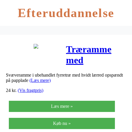
Efteruddannelse
Træramme
med
malerplade,
Svæveramme i ubehandlet fyrretræ med hvidt lærred opspændt
udv. mål
på papplade
(Læs mere)
15,2×15,2 cm,
24
kr.
(Vis fragtpris)
dybde 1,5 cm,
Læs mere »
hvid, Plade
12,4×12,4 cm,
Køb nu »