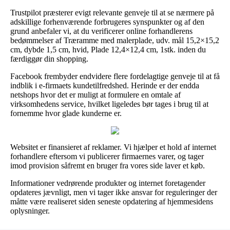
Trustpilot præsterer evigt relevante genveje til at se nærmere på
adskillige forhenværende forbrugeres synspunkter og af den
grund anbefaler vi, at du verificerer online forhandlerens
bedømmelser af Træramme med malerplade, udv. mål 15,2×15,2
cm, dybde 1,5 cm, hvid, Plade 12,4×12,4 cm, 1stk. inden du
færdiggør din shopping.
Facebook frembyder endvidere flere fordelagtige genveje til at få
indblik i e-firmaets kundetilfredshed. Herinde er der endda
netshops hvor det er muligt at formulere en omtale af
virksomhedens service, hvilket ligeledes bør tages i brug til at
fornemme hvor glade kunderne er.
Websitet er finansieret af reklamer. Vi hjælper et hold af internet
forhandlere eftersom vi publicerer firmaernes varer, og tager
imod provision såfremt en bruger fra vores side laver et køb.
Informationer vedrørende produkter og internet foretagender
opdateres jævnligt, men vi tager ikke ansvar for reguleringer der
måtte være realiseret siden seneste opdatering af hjemmesidens
oplysninger.