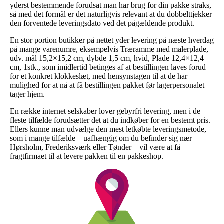
yderst bestemmende forudsat man har brug for din pakke straks,
så med det formål er det naturligvis relevant at du dobbelttjekker
den forventede leveringsdato ved det pågældende produkt.
En stor portion butikker på nettet yder levering på næste hverdag
på mange varenumre, eksempelvis Træramme med malerplade,
udv. mål 15,2×15,2 cm, dybde 1,5 cm, hvid, Plade 12,4×12,4
cm, 1stk., som imidlertid betinges af at bestillingen laves forud
for et konkret klokkeslæt, med hensynstagen til at de har
mulighed for at nå at få bestillingen pakket før lagerpersonalet
tager hjem.
En række internet selskaber lover gebyrfri levering, men i de
fleste tilfælde forudsætter det at du indkøber for en bestemt pris.
Ellers kunne man udvælge den mest letkøbte leveringsmetode,
som i mange tilfælde – uafhængig om du befinder sig nær
Hørsholm, Frederiksværk eller Tønder – vil være at få
fragtfirmaet til at levere pakken til en pakkeshop.