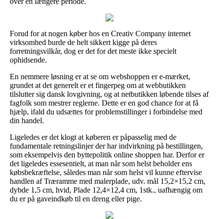
over en længere periode.
Forud for at nogen køber hos en Creativ Company internet
virksomhed burde de helt sikkert kigge på deres
forretningsvilkår, dog er det for det meste ikke specielt
ophidsende.
En nemmere løsning er at se om webshoppen er e-mærket,
grundet at det generelt er et fingerpeg om at webbutikken
tilslutter sig dansk lovgivning, og at netbutikken løbende tilses af
fagfolk som mestrer reglerne. Dette er en god chance for at få
hjælp, ifald du udsættes for problemstillinger i forbindelse med
din handel.
Ligeledes er det klogt at køberen er påpasselig med de
fundamentale retningslinjer der har indvirkning på bestillingen,
som eksempelvis den byttepolitik online shoppen har. Derfor er
det ligeledes essesentielt, at man når som helst beholder ens
købsbekræftelse, således man når som helst vil kunne eftervise
handlen af Træramme med malerplade, udv. mål 15,2×15,2 cm,
dybde 1,5 cm, hvid, Plade 12,4×12,4 cm, 1stk., uafhængig om
du er på gaveindkøb til en dreng eller pige.