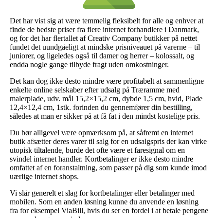
Det har vist sig at være temmelig fleksibelt for alle og enhver at
finde de bedste priser fra flere internet forhandlere i Danmark,
og for det har flertallet af Creativ Company butikker på nettet
fundet det uundgåeligt at mindske prisniveauet på varerne – til
juniorer, og ligeledes også til damer og herrer – kolossalt, og
endda nogle gange tilbyde fragt uden omkostninger.
Det kan dog ikke desto mindre være profitabelt at sammenligne
enkelte online selskaber efter udsalg på Træramme med
malerplade, udv. mål 15,2×15,2 cm, dybde 1,5 cm, hvid, Plade
12,4×12,4 cm, 1stk. forinden du gennemfører din bestilling,
således at man er sikker på at få fat i den mindst kostelige pris.
Du bør alligevel være opmærksom på, at såfremt en internet
butik afsætter deres varer til salg for en udsalgspris der kan virke
utopisk tiltalende, burde det ofte være et faresignal om en
svindel internet handler. Kortbetalinger er ikke desto mindre
omfattet af en foranstaltning, som passer på dig som kunde imod
uærlige internet shops.
Vi slår generelt et slag for kortbetalinger eller betalinger med
mobilen. Som en anden løsning kunne du anvende en løsning
fra for eksempel ViaBill, hvis du ser en fordel i at betale pengene