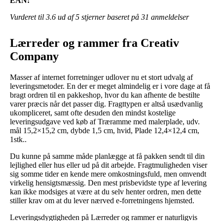
EAN:
Vurderet til
3.6
ud af 5 stjerner baseret på
31
anmeldelser
Lærreder og rammer fra Creativ
Company
Masser af internet forretninger udlover nu et stort udvalg af
leveringsmetoder. En der er meget almindelig er i vore dage at få
bragt ordren til en pakkeshop, hvor du kan afhente de bestilte
varer præcis når det passer dig. Fragttypen er altså usædvanlig
ukompliceret, samt ofte desuden den mindst kostelige
leveringsudgave ved køb af Træramme med malerplade, udv.
mål 15,2×15,2 cm, dybde 1,5 cm, hvid, Plade 12,4×12,4 cm,
1stk..
Du kunne på samme måde planlægge at få pakken sendt til din
lejlighed eller hus eller ud på dit arbejde. Fragtmuligheden viser
sig somme tider en kende mere omkostningsfuld, men omvendt
virkelig hensigtsmæssig. Den mest prisbevidste type af levering
kan ikke modsiges at være at du selv henter ordren, men dette
stiller krav om at du lever nærved e-forretningens hjemsted.
Leveringsdygtigheden på Lærreder og rammer er naturligvis