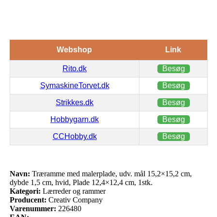
1stk.
Webshop
Link
Rito.dk
Besøg
SymaskineTorvet.dk
Besøg
Strikkes.dk
Besøg
Hobbygarn.dk
Besøg
CCHobby.dk
Besøg
Navn:
Træramme med malerplade, udv. mål 15,2×15,2 cm,
dybde 1,5 cm, hvid, Plade 12,4×12,4 cm, 1stk.
Kategori:
Lærreder og rammer
Producent:
Creativ Company
Varenummer:
226480