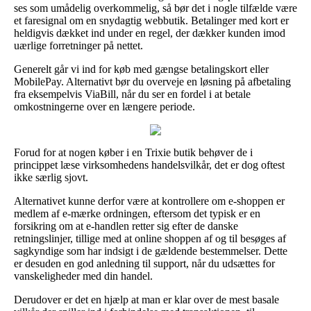
ses som umådelig overkommelig, så bør det i nogle tilfælde være
et faresignal om en snydagtig webbutik. Betalinger med kort er
heldigvis dækket ind under en regel, der dækker kunden imod
uærlige forretninger på nettet.
Generelt går vi ind for køb med gængse betalingskort eller
MobilePay. Alternativt bør du overveje en løsning på afbetaling
fra eksempelvis ViaBill, når du ser en fordel i at betale
omkostningerne over en længere periode.
Forud for at nogen køber i en Trixie butik behøver de i
princippet læse virksomhedens handelsvilkår, det er dog oftest
ikke særlig sjovt.
Alternativet kunne derfor være at kontrollere om e-shoppen er
medlem af e-mærke ordningen, eftersom det typisk er en
forsikring om at e-handlen retter sig efter de danske
retningslinjer, tillige med at online shoppen af og til besøges af
sagkyndige som har indsigt i de gældende bestemmelser. Dette
er desuden en god anledning til support, når du udsættes for
vanskeligheder med din handel.
Derudover er det en hjælp at man er klar over de mest basale