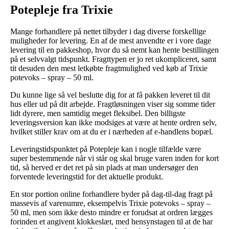
Potepleje fra Trixie
Mange forhandlere på nettet tilbyder i dag diverse forskellige
muligheder for levering. En af de mest anvendte er i vore dage
levering til en pakkeshop, hvor du så nemt kan hente bestillingen
på et selvvalgt tidspunkt. Fragttypen er jo ret ukompliceret, samt
tit desuden den mest letkøbte fragtmulighed ved køb af Trixie
potevoks – spray – 50 ml.
Du kunne lige så vel beslutte dig for at få pakken leveret til dit
hus eller ud på dit arbejde. Fragtløsningen viser sig somme tider
lidt dyrere, men samtidig meget fleksibel. Den billigste
leveringsversion kan ikke modsiges at være at hente ordren selv,
hvilket stiller krav om at du er i nærheden af e-handlens bopæl.
Leveringstidspunktet på Potepleje kan i nogle tilfælde være
super bestemmende når vi står og skal bruge varen inden for kort
tid, så herved er det ret på sin plads at man undersøger den
forventede leveringstid for det aktuelle produkt.
En stor portion online forhandlere byder på dag-til-dag fragt på
massevis af varenumre, eksempelvis Trixie potevoks – spray –
50 ml, men som ikke desto mindre er forudsat at ordren lægges
forinden et angivent klokkeslæt, med hensynstagen til at de har