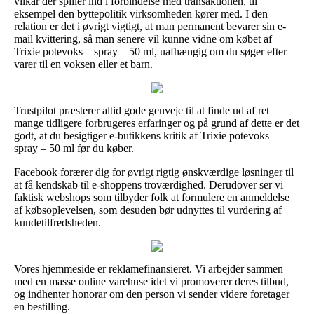
vilkår der spiller ind i forbindelse med transaktionen, til
eksempel den byttepolitik virksomheden kører med. I den
relation er det i øvrigt vigtigt, at man permanent bevarer sin e-
mail kvittering, så man senere vil kunne vidne om købet af
Trixie potevoks – spray – 50 ml, uafhængig om du søger efter
varer til en voksen eller et barn.
Trustpilot præsterer altid gode genveje til at finde ud af ret
mange tidligere forbrugeres erfaringer og på grund af dette er det
godt, at du besigtiger e-butikkens kritik af Trixie potevoks –
spray – 50 ml før du køber.
Facebook forærer dig for øvrigt rigtig ønskværdige løsninger til
at få kendskab til e-shoppens troværdighed. Derudover ser vi
faktisk webshops som tilbyder folk at formulere en anmeldelse
af købsoplevelsen, som desuden bør udnyttes til vurdering af
kundetilfredsheden.
Vores hjemmeside er reklamefinansieret. Vi arbejder sammen
med en masse online varehuse idet vi promoverer deres tilbud,
og indhenter honorar om den person vi sender videre foretager
en bestilling.