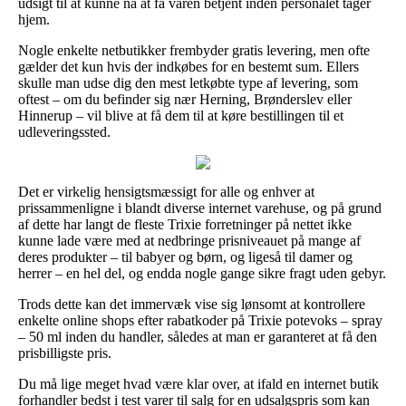
udsigt til at kunne nå at få varen betjent inden personalet tager
hjem.
Nogle enkelte netbutikker frembyder gratis levering, men ofte
gælder det kun hvis der indkøbes for en bestemt sum. Ellers
skulle man udse dig den mest letkøbte type af levering, som
oftest – om du befinder sig nær Herning, Brønderslev eller
Hinnerup – vil blive at få dem til at køre bestillingen til et
udleveringssted.
Det er virkelig hensigtsmæssigt for alle og enhver at
prissammenligne i blandt diverse internet varehuse, og på grund
af dette har langt de fleste Trixie forretninger på nettet ikke
kunne lade være med at nedbringe prisniveauet på mange af
deres produkter – til babyer og børn, og ligeså til damer og
herrer – en hel del, og endda nogle gange sikre fragt uden gebyr.
Trods dette kan det immervæk vise sig lønsomt at kontrollere
enkelte online shops efter rabatkoder på Trixie potevoks – spray
– 50 ml inden du handler, således at man er garanteret at få den
prisbilligste pris.
Du må lige meget hvad være klar over, at ifald en internet butik
forhandler bedst i test varer til salg for en udsalgspris som kan