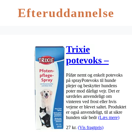
Efteruddannelse
Trixie
potevoks –
spray – 50 ml
Påfør nemt og enkelt potevoks
på sprayPotevoks til hunde
plejer og beskytter hundens
poter mod dårligt vejr. Det er
særdeles anvendeligt om
vinteren ved frost eller hvis
vejene er blevet saltet. Produktet
er også anvendeligt, til at sikre
hunden står bedr
(Læs mere)
27
kr.
(Vis fragtpris)