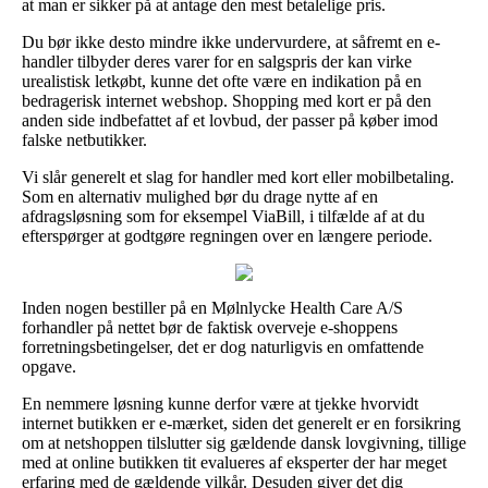
at man er sikker på at antage den mest betalelige pris.
Du bør ikke desto mindre ikke undervurdere, at såfremt en e-
handler tilbyder deres varer for en salgspris der kan virke
urealistisk letkøbt, kunne det ofte være en indikation på en
bedragerisk internet webshop. Shopping med kort er på den
anden side indbefattet af et lovbud, der passer på køber imod
falske netbutikker.
Vi slår generelt et slag for handler med kort eller mobilbetaling.
Som en alternativ mulighed bør du drage nytte af en
afdragsløsning som for eksempel ViaBill, i tilfælde af at du
efterspørger at godtgøre regningen over en længere periode.
Inden nogen bestiller på en Mølnlycke Health Care A/S
forhandler på nettet bør de faktisk overveje e-shoppens
forretningsbetingelser, det er dog naturligvis en omfattende
opgave.
En nemmere løsning kunne derfor være at tjekke hvorvidt
internet butikken er e-mærket, siden det generelt er en forsikring
om at netshoppen tilslutter sig gældende dansk lovgivning, tillige
med at online butikken tit evalueres af eksperter der har meget
erfaring med de gældende vilkår. Desuden giver det dig