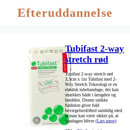
Efteruddannelse
Tubifast 2-way
stretch rød
3,5cm x 1m
Tubifast 2-way stretch rød
3,5cm x 1m Tubifast med 2-
Way Stretch Teknologi er en
elastisk tubebandage, der kan
strækkes både i længden og
bredden. Denne unikke
funktion giver fuld
bevægelsesfrihed samtidig med
at man kan være sikker på, at
bandagen bliver
(Læs mere)