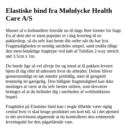
Elastiske bind fra Mølnlycke Health
Care A/S
Masser af e-forhandlere foreslår nu til dags flere former for fragt.
En af dem der er mest populær er i dag levering til en
pakkeshop, så du selv kan hente din ordre når du har lyst.
Fragtmuligheden er nemlig særdeles simpel, samt endda tillige
den mest betalelige fragttype ved køb af Tubifast 2-way stretch
rød 3,5cm x 1m.
Du burde lige så vel afveje for og imod at få pakken leveret
hjem til dig eller til adressen hvor du arbejder. Denne bliver
gennemsnitligt en tak mindre prisbillig, men til gengæld
temmelig let gængelig. Den billigste fragtmulighed kan ikke
modsiges at være at du selv henter ordren, som desværre
betinges af at du befinder dig i nærheden af webbutikkens
bopæl.
Fragttiden på Elastiske bind kan i nogle tilfælde være rigtig
central hvis vi skal bruge produktet om kort tid, så i det øjemed
er det utvivlsomt afgørende at du kontrollerer den estimerede
leveringstid for den pågældende vare.