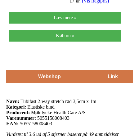
17
kr.
(Vis fragtpris)
Læs mere »
Køb nu »
Webshop
Link
Navn:
Tubifast 2-way stretch rød 3,5cm x 1m
Kategori:
Elastiske bind
Producent:
Mølnlycke Health Care A/S
Varenummer:
5055158008403
EAN:
5055158008403
Vurderet til
3.6
ud af 5 stjerner baseret på
49
anmeldelser