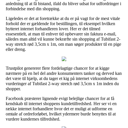
anledning til at få bistand, ifald du bliver udsat for udfordringer i
forbindelse med din shopping.
Ligeledes er det at foretrække at du er på vagt for de mest vitale
forhold der er gældende for bestillingen, til eksempel hvilken
bytteret internet forhandleren lover. Her er det tilmed
essesentielt, at man til enhver tid opbevarer sin faktura e-mail,
således man altid vil kunne bekræfte sin shopping af Tubifast 2-
way stretch rød 3,5cm x 1m, om man søger produkter til en pige
eller dreng.
Trustpilot genererer flere fordelagtige chancer for at kigge
nærmere på en hel del andre konsumenters tanker og derved kan
det være til hjælp, at du tager et kig på internet virksomhedens
vurderinger af Tubifast 2-way stretch rød 3,5cm x 1m inden du
shopper.
Facebook præsterer lignende evigt belejlige chancer for at få
kendskab til internet shoppens kundetilfredshed. Her ser vi en
række internet forhandlere hvor det er muligt at udforme en
omtale af ordreforløbet, hvilket ydermere burde benyttes til at
vurdere kundernes tilfredshed.