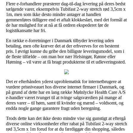
Flere e-forhandlere præsterer dag-til-dag levering på deres bedst
sælgende varer, eksempelvis Tubifast 2-way stretch rød 3,5cm x
1m, men som ikke desto mindre antager at handlen
gemmenføres tidligere end et aftalt klokkeslæt, med det formål at
de har mulighed for at nå at få ordren ekspederet før de
logistikansatte har fri.
En række e-forretninger i Danmark tilbyder levering uden
betaling, men ofte kræver det at der erhverves for en bestemt
pris. I øvrigt kunne du gribe den billigste leveringsmodel, som i
de fleste tilfælde – om man bor nær Helsingør, Rønne eller
Hørning – vil være at få bragt produkterne til et udleveringssted.
Det er efterhånden yderst uproblematisk for internetbrugere at
vurdere prisniveauet hos diverse internet firmaer i Danmark, og
på grund af dette har en lang række Mølnlycke Health Care A/S
e-handler været tvunget til at tvinge salgsværdien på mange af
deres varer – til børn, samt til kvinder og mænd – voldsomt, og
endda nogle gange garantere fragt uden beregning.
Trods dette kan det ikke desto mindre vise sig gunstigt at eftergå
diverse online virksomheder efter rabat på Tubifast 2-way stretch
rød 3,5cm x 1m forud for at du færdiggør din shopping, således