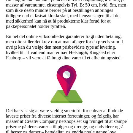
masser af varenumre, eksempelvis Tyl, B: 50 cm, hvid, 5m, men
som ikke desto mindre beroer på at bestillingen anbringes
tidligere end et fastsat klokkeslæt, med hensynstagen til at de
med sikkerhed kan nå at få produkterne klar forud for at
pakkepersonalet holder fyraften.
En hel del online virksomheder garanterer fragt uden betaling,
men ofte stiller det krav om at man aftager for en præcis sum. I
øvrigt kan du vælge den mest prisbevidste type af levering,
hvilket tit – hvad end man er nær Helsingør, Ringsted eller
Faaborg – vil være at få bragt dine varer til et afhentningssted.
Det har vist sig at være vældig smertefrit for enhver at finde de
laveste priser fra diverse internet forretninger, og følgelig har
masser af Creativ Company netshops set sig tvunget til at stampe
priserne på deres varer – til piger og drenge, og endvidere også
til herrer og damer – betydeligt, og endda nogle gange love