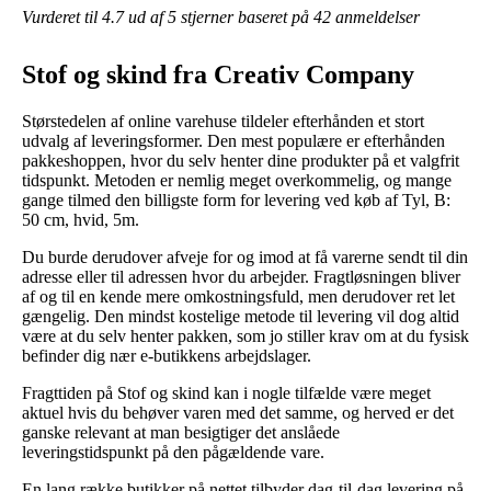
Vurderet til
4.7
ud af 5 stjerner baseret på
42
anmeldelser
Stof og skind fra Creativ Company
Størstedelen af online varehuse tildeler efterhånden et stort
udvalg af leveringsformer. Den mest populære er efterhånden
pakkeshoppen, hvor du selv henter dine produkter på et valgfrit
tidspunkt. Metoden er nemlig meget overkommelig, og mange
gange tilmed den billigste form for levering ved køb af Tyl, B:
50 cm, hvid, 5m.
Du burde derudover afveje for og imod at få varerne sendt til din
adresse eller til adressen hvor du arbejder. Fragtløsningen bliver
af og til en kende mere omkostningsfuld, men derudover ret let
gængelig. Den mindst kostelige metode til levering vil dog altid
være at du selv henter pakken, som jo stiller krav om at du fysisk
befinder dig nær e-butikkens arbejdslager.
Fragttiden på Stof og skind kan i nogle tilfælde være meget
aktuel hvis du behøver varen med det samme, og herved er det
ganske relevant at man besigtiger det anslåede
leveringstidspunkt på den pågældende vare.
En lang række butikker på nettet tilbyder dag-til-dag levering på