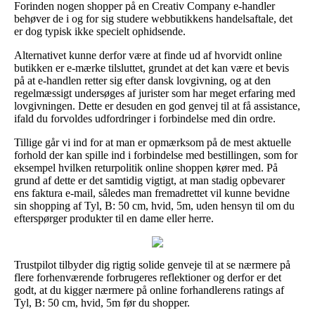
Forinden nogen shopper på en Creativ Company e-handler
behøver de i og for sig studere webbutikkens handelsaftale, det
er dog typisk ikke specielt ophidsende.
Alternativet kunne derfor være at finde ud af hvorvidt online
butikken er e-mærke tilsluttet, grundet at det kan være et bevis
på at e-handlen retter sig efter dansk lovgivning, og at den
regelmæssigt undersøges af jurister som har meget erfaring med
lovgivningen. Dette er desuden en god genvej til at få assistance,
ifald du forvoldes udfordringer i forbindelse med din ordre.
Tillige går vi ind for at man er opmærksom på de mest aktuelle
forhold der kan spille ind i forbindelse med bestillingen, som for
eksempel hvilken returpolitik online shoppen kører med. På
grund af dette er det samtidig vigtigt, at man stadig opbevarer
ens faktura e-mail, således man fremadrettet vil kunne bevidne
sin shopping af Tyl, B: 50 cm, hvid, 5m, uden hensyn til om du
efterspørger produkter til en dame eller herre.
Trustpilot tilbyder dig rigtig solide genveje til at se nærmere på
flere forhenværende forbrugeres reflektioner og derfor er det
godt, at du kigger nærmere på online forhandlerens ratings af
Tyl, B: 50 cm, hvid, 5m før du shopper.