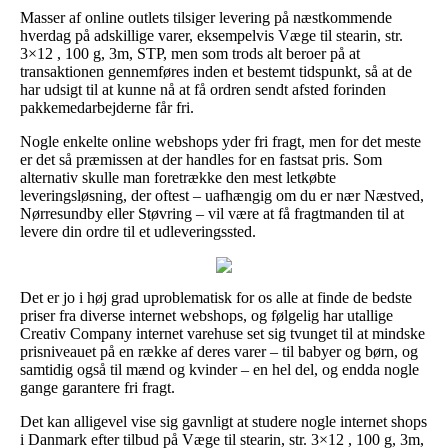
Masser af online outlets tilsiger levering på næstkommende
hverdag på adskillige varer, eksempelvis Væge til stearin, str.
3×12 , 100 g, 3m, STP, men som trods alt beroer på at
transaktionen gennemføres inden et bestemt tidspunkt, så at de
har udsigt til at kunne nå at få ordren sendt afsted forinden
pakkemedarbejderne får fri.
Nogle enkelte online webshops yder fri fragt, men for det meste
er det så præmissen at der handles for en fastsat pris. Som
alternativ skulle man foretrække den mest letkøbte
leveringsløsning, der oftest – uafhængig om du er nær Næstved,
Nørresundby eller Støvring – vil være at få fragtmanden til at
levere din ordre til et udleveringssted.
Det er jo i høj grad uproblematisk for os alle at finde de bedste
priser fra diverse internet webshops, og følgelig har utallige
Creativ Company internet varehuse set sig tvunget til at mindske
prisniveauet på en række af deres varer – til babyer og børn, og
samtidig også til mænd og kvinder – en hel del, og endda nogle
gange garantere fri fragt.
Det kan alligevel vise sig gavnligt at studere nogle internet shops
i Danmark efter tilbud på Væge til stearin, str. 3×12 , 100 g, 3m,