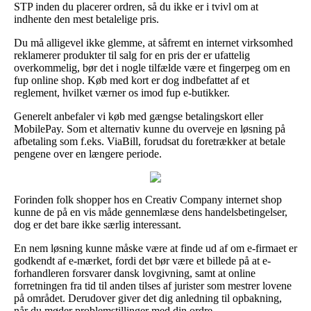
STP inden du placerer ordren, så du ikke er i tvivl om at
indhente den mest betalelige pris.
Du må alligevel ikke glemme, at såfremt en internet virksomhed
reklamerer produkter til salg for en pris der er ufattelig
overkommelig, bør det i nogle tilfælde være et fingerpeg om en
fup online shop. Køb med kort er dog indbefattet af et
reglement, hvilket værner os imod fup e-butikker.
Generelt anbefaler vi køb med gængse betalingskort eller
MobilePay. Som et alternativ kunne du overveje en løsning på
afbetaling som f.eks. ViaBill, forudsat du foretrækker at betale
pengene over en længere periode.
Forinden folk shopper hos en Creativ Company internet shop
kunne de på en vis måde gennemlæse dens handelsbetingelser,
dog er det bare ikke særlig interessant.
En nem løsning kunne måske være at finde ud af om e-firmaet er
godkendt af e-mærket, fordi det bør være et billede på at e-
forhandleren forsvarer dansk lovgivning, samt at online
forretningen fra tid til anden tilses af jurister som mestrer lovene
på området. Derudover giver det dig anledning til opbakning,
når du møder problemstillinger med din ordre.