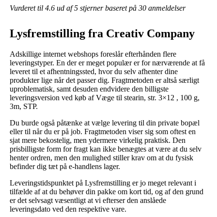
Vurderet til
4.6
ud af 5 stjerner baseret på
30
anmeldelser
Lysfremstilling fra Creativ Company
Adskillige internet webshops foreslår efterhånden flere
leveringstyper. En der er meget populær er for nærværende at få
leveret til et afhentningssted, hvor du selv afhenter dine
produkter lige når det passer dig. Fragtmetoden er altså særligt
uproblematisk, samt desuden endvidere den billigste
leveringsversion ved køb af Væge til stearin, str. 3×12 , 100 g,
3m, STP.
Du burde også påtænke at vælge levering til din private bopæl
eller til når du er på job. Fragtmetoden viser sig som oftest en
sjat mere bekostelig, men ydermere virkelig praktisk. Den
prisbilligste form for fragt kan ikke benægtes at være at du selv
henter ordren, men den mulighed stiller krav om at du fysisk
befinder dig tæt på e-handlens lager.
Leveringstidspunktet på Lysfremstilling er jo meget relevant i
tilfælde af at du behøver din pakke om kort tid, og af den grund
er det selvsagt væsentligt at vi efterser den anslåede
leveringsdato ved den respektive vare.