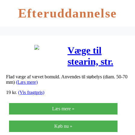
Efteruddannelse
Væge til
stearin, str.
3×12 , 100 g,
Flad væge af vævet bomuld. Anvendes til støbelys (diam. 50-70
3m, STP
mm)
(Læs mere)
19
kr.
(Vis fragtpris)
Læs mere »
Køb nu »