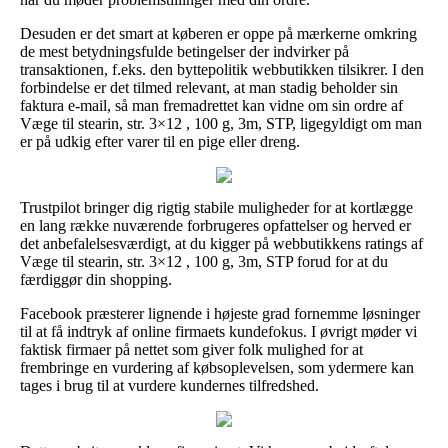
Desuden er det smart at køberen er oppe på mærkerne omkring
de mest betydningsfulde betingelser der indvirker på
transaktionen, f.eks. den byttepolitik webbutikken tilsikrer. I den
forbindelse er det tilmed relevant, at man stadig beholder sin
faktura e-mail, så man fremadrettet kan vidne om sin ordre af
Væge til stearin, str. 3×12 , 100 g, 3m, STP, ligegyldigt om man
er på udkig efter varer til en pige eller dreng.
Trustpilot bringer dig rigtig stabile muligheder for at kortlægge
en lang række nuværende forbrugeres opfattelser og herved er
det anbefalelsesværdigt, at du kigger på webbutikkens ratings af
Væge til stearin, str. 3×12 , 100 g, 3m, STP forud for at du
færdiggør din shopping.
Facebook præsterer lignende i højeste grad fornemme løsninger
til at få indtryk af online firmaets kundefokus. I øvrigt møder vi
faktisk firmaer på nettet som giver folk mulighed for at
frembringe en vurdering af købsoplevelsen, som ydermere kan
tages i brug til at vurdere kundernes tilfredshed.