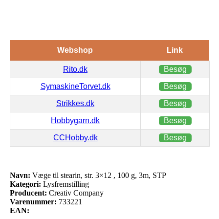
Webshop
Link
Rito.dk
Besøg
SymaskineTorvet.dk
Besøg
Strikkes.dk
Besøg
Hobbygarn.dk
Besøg
CCHobby.dk
Besøg
Navn:
Væge til stearin, str. 3×12 , 100 g, 3m, STP
Kategori:
Lysfremstilling
Producent:
Creativ Company
Varenummer:
733221
EAN: