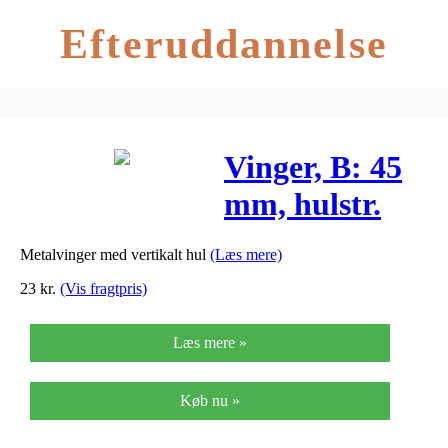
Efteruddannelse
Vinger, B: 45
mm, hulstr.
1,5 mm, antik
Metalvinger med vertikalt hul
(Læs mere)
sølv, 4stk.
23
kr.
(Vis fragtpris)
Læs mere »
Køb nu »