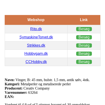
Webshop
Link
Rito.dk
Besøg
SymaskineTorvet.dk
Besøg
Strikkes.dk
Besøg
Hobbygarn.dk
Besøg
CCHobby.dk
Besøg
Navn:
Vinger, B: 45 mm, hulstr. 1,5 mm, antik sølv, 4stk.
Kategori:
Metalperler og metaliserede perler
Producent:
Creativ Company
Varenummer:
63264
EAN:
Vurderet til
4.9
ud af 5 stjerner baseret på
30
anmeldelser