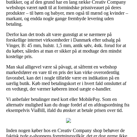
butikker, og af den grund har en lang række Creativ Company
webshops været nødt til at formindske prisniveauet på deres
produkter – til børn og babyer, men også til mænd og kvinder –
markant, og endda nogle gange frembyde levering uden
betaling.
Derfor kan det trods alt være gunstigt at se nærmere på
forskellige internet virksomheder i Danmark efter udsalg på
Vinger, B: 45 mm, hulstr. 1,5 mm, antik sølv, 4stk. forud for at
du køber, således at man er sikker på at modtage den mindst
kostelige pris.
Man skal alligevel være så påvagt, at såfremt en webshop
markedsfører en vare til en pris der kan virke overordentlig
favorabel, kan det i nogle tilfælde være en indikation på en
uærlig butik. Køb med betalingskort er i hvert fald omsluttet af
en vedtægt, der værner køberen imod uægte e-handler.
Vi anbefaler betalinger med kort eller MobilePay. Som en
alternativ mulighed kan du drage fordel af en afdragsordning fra
eksempelvis ViaBill, ifald du ønsker at betale prisen over tid.
Inden nogen køber hos en Creativ Company shop behøver de
faktisk tyde e-shoppens forretningsvilkår, det er dog gerne ikke