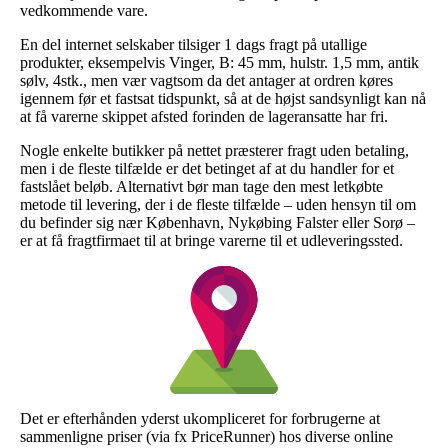
vedkommende vare.
En del internet selskaber tilsiger 1 dags fragt på utallige
produkter, eksempelvis Vinger, B: 45 mm, hulstr. 1,5 mm, antik
sølv, 4stk., men vær vagtsom da det antager at ordren køres
igennem før et fastsat tidspunkt, så at de højst sandsynligt kan nå
at få varerne skippet afsted forinden de lageransatte har fri.
Nogle enkelte butikker på nettet præsterer fragt uden betaling,
men i de fleste tilfælde er det betinget af at du handler for et
fastslået beløb. Alternativt bør man tage den mest letkøbte
metode til levering, der i de fleste tilfælde – uden hensyn til om
du befinder sig nær København, Nykøbing Falster eller Sorø –
er at få fragtfirmaet til at bringe varerne til et udleveringssted.
Det er efterhånden yderst ukompliceret for forbrugerne at
sammenligne priser (via fx PriceRunner) hos diverse online