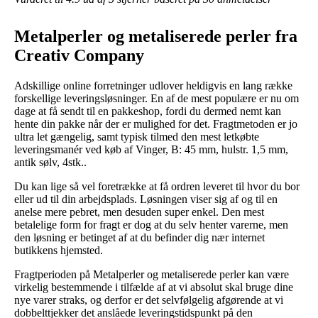
Metalperler og metaliserede perler fra
Creativ Company
Adskillige online forretninger udlover heldigvis en lang række
forskellige leveringsløsninger. En af de mest populære er nu om
dage at få sendt til en pakkeshop, fordi du dermed nemt kan
hente din pakke når der er mulighed for det. Fragtmetoden er jo
ultra let gængelig, samt typisk tilmed den mest letkøbte
leveringsmanér ved køb af Vinger, B: 45 mm, hulstr. 1,5 mm,
antik sølv, 4stk..
Du kan lige så vel foretrække at få ordren leveret til hvor du bor
eller ud til din arbejdsplads. Løsningen viser sig af og til en
anelse mere pebret, men desuden super enkel. Den mest
betalelige form for fragt er dog at du selv henter varerne, men
den løsning er betinget af at du befinder dig nær internet
butikkens hjemsted.
Fragtperioden på Metalperler og metaliserede perler kan være
virkelig bestemmende i tilfælde af at vi absolut skal bruge dine
nye varer straks, og derfor er det selvfølgelig afgørende at vi
dobbelttjekker det anslåede leveringstidspunkt på den