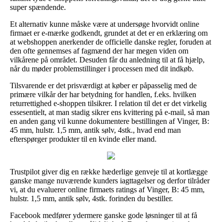
super spændende.
Et alternativ kunne måske være at undersøge hvorvidt online
firmaet er e-mærke godkendt, grundet at det er en erklæring om
at webshoppen anerkender de officielle danske regler, foruden at
den ofte gennemses af fagmænd der har megen viden om
vilkårene på området. Desuden får du anledning til at få hjælp,
når du møder problemstillinger i processen med dit indkøb.
Tilsvarende er det prisværdigt at køber er påpasselig med de
primære vilkår der har betydning for handlen, f.eks. hvilken
returrettighed e-shoppen tilsikrer. I relation til det er det virkelig
essesentielt, at man stadig sikrer ens kvittering på e-mail, så man
en anden gang vil kunne dokumentere bestillingen af Vinger, B:
45 mm, hulstr. 1,5 mm, antik sølv, 4stk., hvad end man
efterspørger produkter til en kvinde eller mand.
Trustpilot giver dig en række hæderlige genveje til at kortlægge
ganske mange nuværende kunders iagttagelser og derfor tilråder
vi, at du evaluerer online firmaets ratings af Vinger, B: 45 mm,
hulstr. 1,5 mm, antik sølv, 4stk. forinden du bestiller.
Facebook medfører ydermere ganske gode løsninger til at få