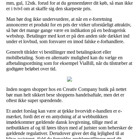
mm, gul, 12stk. forud for at du gennemfører dit køb, så man ikke
er i tvivl om at skaffe sig den skarpeste pris.
Man bør dog ikke undervurdere, at når en e-forretning
annoncerer et produkt for en pris der virker uforståeligt attraktiv,
så bør det mange gange være en indikation på en bedragerisk
webshop. Betalinger med kort er på den anden side dækket ind
under et lovbud, som forsvarer en imod falske e-forhandlere.
Generelt tilråder vi bestillinger med betalingskort eller
mobilbetaling. Som en alternativ mulighed kan du vælge en
afbetalingsordning som for eksempel ViaBill, når du tilstræber at
godtgøre beløbet over tid.
Inden nogen shopper hos en Creativ Company butik på nettet
bør man helt sikkert bese shoppens handelsaftale, men det er
oftest ikke super spændende.
Et andet forslag kan være at tjekke hvorvidt e-handlen er e-
mærket, fordi det er en antydning af at webbutikken
imødekommer gældende dansk lovgivning, tillige med at
netbutikken af og til føres tilsyn med af jurister som behersker de
gældende regulativer. Derudover giver det dig lejlighed til at
blive assisteret, ifald du forvoldes problemstillinger med dit