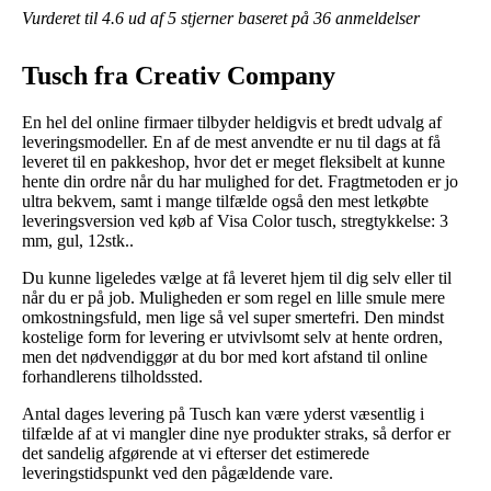
Vurderet til
4.6
ud af 5 stjerner baseret på
36
anmeldelser
Tusch fra Creativ Company
En hel del online firmaer tilbyder heldigvis et bredt udvalg af
leveringsmodeller. En af de mest anvendte er nu til dags at få
leveret til en pakkeshop, hvor det er meget fleksibelt at kunne
hente din ordre når du har mulighed for det. Fragtmetoden er jo
ultra bekvem, samt i mange tilfælde også den mest letkøbte
leveringsversion ved køb af Visa Color tusch, stregtykkelse: 3
mm, gul, 12stk..
Du kunne ligeledes vælge at få leveret hjem til dig selv eller til
når du er på job. Muligheden er som regel en lille smule mere
omkostningsfuld, men lige så vel super smertefri. Den mindst
kostelige form for levering er utvivlsomt selv at hente ordren,
men det nødvendiggør at du bor med kort afstand til online
forhandlerens tilholdssted.
Antal dages levering på Tusch kan være yderst væsentlig i
tilfælde af at vi mangler dine nye produkter straks, så derfor er
det sandelig afgørende at vi efterser det estimerede
leveringstidspunkt ved den pågældende vare.