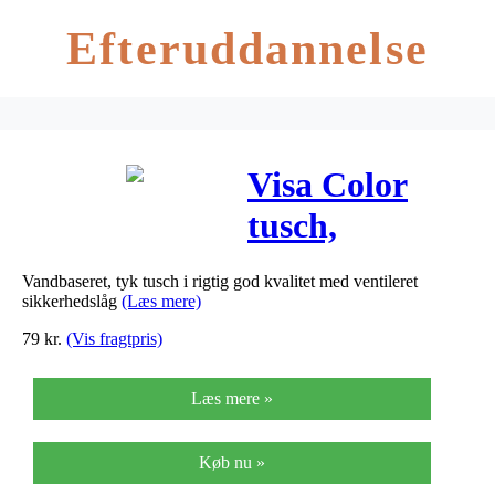
Efteruddannelse
Visa Color
tusch,
stregtykkelse:
Vandbaseret, tyk tusch i rigtig god kvalitet med ventileret
3 mm, gul,
sikkerhedslåg
(Læs mere)
12stk.
79
kr.
(Vis fragtpris)
Læs mere »
Køb nu »