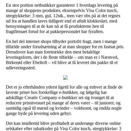
En stor portion netbutikker garanterer 1 hverdags levering på
mange af shoppens produkter, eksempelvis Visa Color tusch,
stregtykkelse: 3 mm, gul, 12stk., men vær obs på at det regnes
ud fra at handlen laves tidligere end et aftalt klokkeslæt, med
hensynstagen til at de kan nå at få produkterne hen til
fragtfirmaet forud for at pakkepersonalet har fyraften.
En hel del internet shops tilbyder portofri fragt, men i mange
tilfælde under forudsætning af at man shopper for en fastsat pris.
Derudover kan man foretrække den mest betalelige
leveringsform, der i de fleste tilfælde – om man er i Næstved,
Birkerød eller Ebeltoft – vil blive at få leveret din pakke til et
udleveringssted.
Det er jo efterhånden yderst ligetil for alle og enhver at finde de
laveste priser hos forskellige e-butikker, og følgelig har
adskillige Creativ Company e-butikker set sig tvunget til at
reducere prisniveauet på mange af deres varer – til juniorer, og
samtidig også til mænd og kvinder – voldsomt, og endda nogle
gange byde på levering uden gebyr.
Det kan imidlertid blive profitabelt at undersøge diverse online
selskaber efter rabatkoder på Visa Color tusch, stregtykkelse: 3