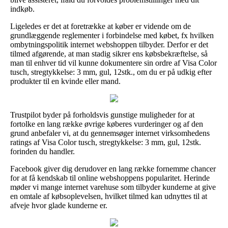
indkøb.
Ligeledes er det at foretrække at køber er vidende om de
grundlæggende reglementer i forbindelse med købet, fx hvilken
ombytningspolitik internet webshoppen tilbyder. Derfor er det
tilmed afgørende, at man stadig sikrer ens købsbekræftelse, så
man til enhver tid vil kunne dokumentere sin ordre af Visa Color
tusch, stregtykkelse: 3 mm, gul, 12stk., om du er på udkig efter
produkter til en kvinde eller mand.
Trustpilot byder på forholdsvis gunstige muligheder for at
fortolke en lang række øvrige køberes vurderinger og af den
grund anbefaler vi, at du gennemsøger internet virksomhedens
ratings af Visa Color tusch, stregtykkelse: 3 mm, gul, 12stk.
forinden du handler.
Facebook giver dig derudover en lang række fornemme chancer
for at få kendskab til online webshoppens popularitet. Herinde
møder vi mange internet varehuse som tilbyder kunderne at give
en omtale af købsoplevelsen, hvilket tilmed kan udnyttes til at
afveje hvor glade kunderne er.