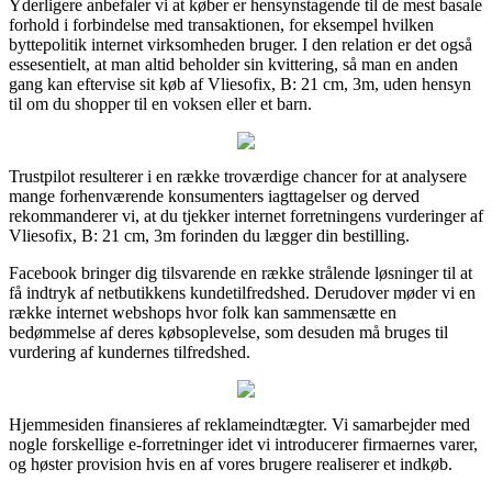
Yderligere anbefaler vi at køber er hensynstagende til de mest basale
forhold i forbindelse med transaktionen, for eksempel hvilken
byttepolitik internet virksomheden bruger. I den relation er det også
essesentielt, at man altid beholder sin kvittering, så man en anden
gang kan eftervise sit køb af Vliesofix, B: 21 cm, 3m, uden hensyn
til om du shopper til en voksen eller et barn.
Trustpilot resulterer i en række troværdige chancer for at analysere
mange forhenværende konsumenters iagttagelser og derved
rekommanderer vi, at du tjekker internet forretningens vurderinger af
Vliesofix, B: 21 cm, 3m forinden du lægger din bestilling.
Facebook bringer dig tilsvarende en række strålende løsninger til at
få indtryk af netbutikkens kundetilfredshed. Derudover møder vi en
række internet webshops hvor folk kan sammensætte en
bedømmelse af deres købsoplevelse, som desuden må bruges til
vurdering af kundernes tilfredshed.
Hjemmesiden finansieres af reklameindtægter. Vi samarbejder med
nogle forskellige e-forretninger idet vi introducerer firmaernes varer,
og høster provision hvis en af vores brugere realiserer et indkøb.