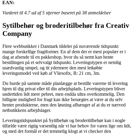
EAN:
Vurderet til
4.7
ud af 5 stjerner baseret på
38
anmeldelser
Sytilbehør og broderitilbehør fra Creativ
Company
Flere webbutikker i Danmark tildeler på nuværende tidspunkt
mange forskellige fragtformer. En af dem der er mest populær er i
dag at afsende til en pakkeshop, hvor du så nemt kan hente
bestillingen på et selvvalgt tidspunkt. Leveringstypen er nemlig
usædvanlig simpel, og tit ydermere den mest letkøbte
leveringsmodel ved køb af Vliesofix, B: 21 cm, 3m.
Du burde på samme måde planlægge at bestille varerne til levering
hjem til dig privat eller til din arbejdsplads. Leveringstypen bliver
undertiden lidt mere pebret, men endda ultra overkommelig. Den
billigste mulighed for fragt kan ikke benægtes at være at du selv
henter produkterne, men den løsning afhænger af at du er nærved
netbutikkens arbejdslager.
Leveringstidspunktet på Sytilbehør og broderitilbehør kan i nogle
tilfælde være rigtig væsentlig når vi har behov for varen lige om lidt,
og med det formål er det temmelig klogt at vi checker den