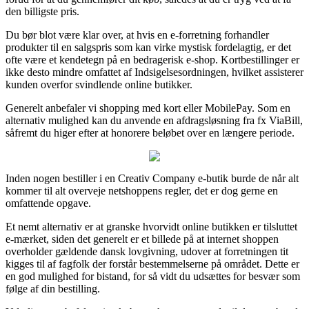
den billigste pris.
Du bør blot være klar over, at hvis en e-forretning forhandler
produkter til en salgspris som kan virke mystisk fordelagtig, er det
ofte være et kendetegn på en bedragerisk e-shop. Kortbestillinger er
ikke desto mindre omfattet af Indsigelsesordningen, hvilket assisterer
kunden overfor svindlende online butikker.
Generelt anbefaler vi shopping med kort eller MobilePay. Som en
alternativ mulighed kan du anvende en afdragsløsning fra fx ViaBill,
såfremt du higer efter at honorere beløbet over en længere periode.
Inden nogen bestiller i en Creativ Company e-butik burde de når alt
kommer til alt overveje netshoppens regler, det er dog gerne en
omfattende opgave.
Et nemt alternativ er at granske hvorvidt online butikken er tilsluttet
e-mærket, siden det generelt er et billede på at internet shoppen
overholder gældende dansk lovgivning, udover at forretningen tit
kigges til af fagfolk der forstår bestemmelserne på området. Dette er
en god mulighed for bistand, for så vidt du udsættes for besvær som
følge af din bestilling.