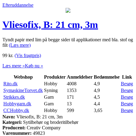
Efteruddannelse
Vliesofix, B: 21 cm, 3m
Tyndt papir med lim på begge sider til applikationer med bla. stof og
filt
(Læs mere)
99
kr.
(Vis fragtpris)
Læs mere »
Køb nu »
Webshop
Produkter
Anmeldelser
Bedømmelse
Link
Rito.dk
Hobby
4008
4,9
Besøg
SymaskineTorvet.dk
Syning
1353
4,9
Besøg
Strikkes.dk
Garn
171
4,5
Besøg
Hobbygarn.dk
Garn
13
4,4
Besøg
CCHobby.dk
Hobby
599
3,65
Besøg
Navn:
Vliesofix, B: 21 cm, 3m
Kategori:
Sytilbehør og broderitilbehør
Producent:
Creativ Company
Varenummer:
49823