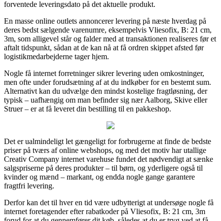
forventede leveringsdato på det aktuelle produkt.
En masse online outlets annoncerer levering på næste hverdag på
deres bedst sælgende varenumre, eksempelvis Vliesofix, B: 21 cm,
3m, som alligevel står og falder med at transaktionen realiseres før et
aftalt tidspunkt, sådan at de kan nå at få ordren skippet afsted før
logistikmedarbejderne tager hjem.
Nogle få internet forretninger sikrer levering uden omkostninger,
men ofte under forudsætning af at du indkøber for en bestemt sum.
Alternativt kan du udvælge den mindst kostelige fragtløsning, der
typisk – uafhængig om man befinder sig nær Aalborg, Skive eller
Struer – er at få leveret din bestilling til en pakkeshop.
Det er ualmindeligt let gængeligt for forbrugerne at finde de bedste
priser på tværs af online webshops, og med det motiv har utallige
Creativ Company internet varehuse fundet det nødvendigt at sænke
salgspriserne på deres produkter – til børn, og yderligere også til
kvinder og mænd – markant, og endda nogle gange garantere
fragtfri levering.
Derfor kan det til hver en tid være udbytterigt at undersøge nogle få
internet foretagender efter rabatkoder på Vliesofix, B: 21 cm, 3m
forud for at du gennemfører dit køb, således at du er tryg ved at få