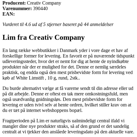
Producent:
Creativ Company
Varenummer:
390440
EAN:
Vurderet til
4.6
ud af 5 stjerner baseret på
44
anmeldelser
Lim fra Creativ Company
En lang række webbutikker i Danmark yder i vore dage et hav af
forskellige former for levering. En favorit er på nuværende tidspunkt
udleveringssteder, hvor det er nemt for dig at hente de nyindkøbte
produkter når der er mulighed for det. Denne er nemlig særdeles
praktisk, og endda også den mest prisbevidste form for levering ved
køb af White Limstift , 10 g, rund, 2stk..
Du burde alternativt vælge at få varerne sendt til din adresse eller ud
på dit arbejde. Denne er oftest en tak mere omkostningsfuld, men
også usædvanlig gnidningsløs. Den mest prisbevidste form for
levering er uden tvivl selv at hente ordren, hvilket stiller krav om at
du er tæt på internet webshoppens bopæl.
Fragtperioden på Lim er naturligvis ualmindeligt central ifald vi
mangler dine nye produkter straks, så af den grund er det sandelig
centralt at vi tjekker den anslåede leveringsdato på den aktuelle vare.