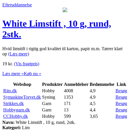
Efteruddannelse
White Limstift , 10 g, rund,
2stk.
Hvid limstift i rigtig god kvalitet til karton, papir m.m. Tørrer klart
op
(Læs mere)
19
kr.
(Vis fragtpris)
Læs mere »
Køb nu »
Webshop
Produkter
Anmeldelser
Bedømmelse
Link
Rito.dk
Hobby
4008
4,9
Besøg
SymaskineTorvet.dk
Syning
1353
4,9
Besøg
Strikkes.dk
Garn
171
4,5
Besøg
Hobbygarn.dk
Garn
13
4,4
Besøg
CCHobby.dk
Hobby
599
3,65
Besøg
Navn:
White Limstift , 10 g, rund, 2stk.
Kategori:
Lim