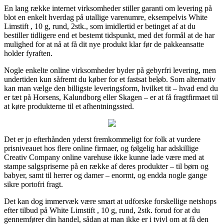
En lang række internet virksomheder stiller garanti om levering på
blot en enkelt hverdag på utallige varenumre, eksempelvis White
Limstift , 10 g, rund, 2stk., som imidlertid er betinget af at du
bestiller tidligere end et bestemt tidspunkt, med det formål at de har
mulighed for at nå at få dit nye produkt klar før de pakkeansatte
holder fyraften.
Nogle enkelte online virksomheder byder på gebyrfri levering, men
undertiden kun såfremt du køber for et fastsat beløb. Som alternativ
kan man vælge den billigste leveringsform, hvilket tit – hvad end du
er tæt på Horsens, Kalundborg eller Skagen – er at få fragtfirmaet til
at køre produkterne til et afhentningssted.
Det er jo efterhånden yderst fremkommeligt for folk at vurdere
prisniveauet hos flere online firmaer, og følgelig har adskillige
Creativ Company online varehuse ikke kunne lade være med at
stampe salgspriserne på en række af deres produkter – til børn og
babyer, samt til herrer og damer – enormt, og endda nogle gange
sikre portofri fragt.
Det kan dog immervæk være smart at udforske forskellige netshops
efter tilbud på White Limstift , 10 g, rund, 2stk. forud for at du
gennemfører din handel, sådan at man ikke er i tvivl om at få den