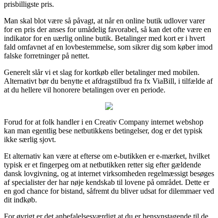
prisbilligste pris.
Man skal blot være så påvagt, at når en online butik udlover varer
for en pris der anses for umådelig favorabel, så kan det ofte være en
indikator for en uærlig online butik. Betalinger med kort er i hvert
fald omfavnet af en lovbestemmelse, som sikrer dig som køber imod
falske forretninger på nettet.
Generelt slår vi et slag for kortkøb eller betalinger med mobilen.
Alternativt bør du benytte et afdragstilbud fra fx ViaBill, i tilfælde af
at du hellere vil honorere betalingen over en periode.
Forud for at folk handler i en Creativ Company internet webshop
kan man egentlig bese netbutikkens betingelser, dog er det typisk
ikke særlig sjovt.
Et alternativ kan være at efterse om e-butikken er e-mærket, hvilket
typisk er et fingerpeg om at netbutikken retter sig efter gældende
dansk lovgivning, og at internet virksomheden regelmæssigt besøges
af specialister der har nøje kendskab til lovene på området. Dette er
en god chance for bistand, såfremt du bliver udsat for dilemmaer ved
dit indkøb.
For øvrigt er det anbefalelsesværdigt at du er hensynstagende til de