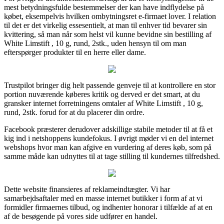
mest betydningsfulde bestemmelser der kan have indflydelse på
købet, eksempelvis hvilken ombytningsret e-firmaet lover. I relation
til det er det virkelig essesentielt, at man til enhver tid bevarer sin
kvittering, så man når som helst vil kunne bevidne sin bestilling af
White Limstift , 10 g, rund, 2stk., uden hensyn til om man
efterspørger produkter til en herre eller dame.
Trustpilot bringer dig helt passende genveje til at kontrollere en stor
portion nuværende køberes kritik og derved er det smart, at du
gransker internet forretningens omtaler af White Limstift , 10 g,
rund, 2stk. forud for at du placerer din ordre.
Facebook præsterer derudover adskillige stabile metoder til at få et
kig ind i netshoppens kundefokus. I øvrigt møder vi en del internet
webshops hvor man kan afgive en vurdering af deres køb, som på
samme måde kan udnyttes til at tage stilling til kundernes tilfredshed.
Dette website finansieres af reklameindtægter. Vi har
samarbejdsaftaler med en masse internet butikker i form af at vi
formidler firmaernes tilbud, og indhenter honorar i tilfælde af at en
af de besøgende på vores side udfører en handel.