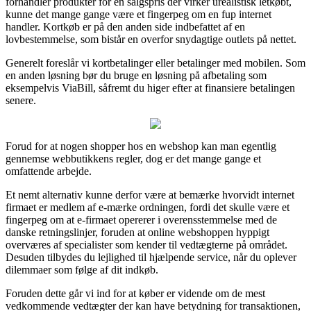
forhandler produkter for en salgspris der virker urealistisk letkøbt,
kunne det mange gange være et fingerpeg om en fup internet
handler. Kortkøb er på den anden side indbefattet af en
lovbestemmelse, som bistår en overfor snydagtige outlets på nettet.
Generelt foreslår vi kortbetalinger eller betalinger med mobilen. Som
en anden løsning bør du bruge en løsning på afbetaling som
eksempelvis ViaBill, såfremt du higer efter at finansiere betalingen
senere.
Forud for at nogen shopper hos en webshop kan man egentlig
gennemse webbutikkens regler, dog er det mange gange et
omfattende arbejde.
Et nemt alternativ kunne derfor være at bemærke hvorvidt internet
firmaet er medlem af e-mærke ordningen, fordi det skulle være et
fingerpeg om at e-firmaet opererer i overensstemmelse med de
danske retningslinjer, foruden at online webshoppen hyppigt
overværes af specialister som kender til vedtægterne på området.
Desuden tilbydes du lejlighed til hjælpende service, når du oplever
dilemmaer som følge af dit indkøb.
Foruden dette går vi ind for at køber er vidende om de mest
vedkommende vedtægter der kan have betydning for transaktionen,