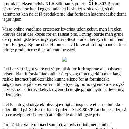
produkter, eksempelvis XLR-stik han 3 polet – XLR-803/P, som
påkræver at ordren lægges inden et besluttet klokkeslæt, så de
garanteret kan nå at få produkterne klar forinden lagermedarbejderne
tager hjem.
Visse online varehuse præsterer levering uden gebyr, men i reglen
kræves det at der købes for en fastsat pris. I øvrigt burde man gribe
den prisbilligste leveringstype, der oftest – uden hensyn til om man
bor i Esbjerg, Rønne eller Hammel – vil blive at få fragtmanden til at
bringe produkterne til et afhentningssted.
Det har vist sig at være ret så praktisk for forbrugerne at analysere
priser i blandt forskellige online shops, og til gengæld har en lang
række internet butikker ikke kunne slippe for at formindske
salgspriserne på deres varer – til babyer og børn, og endvidere også
til voksne – eftertrykkeligt, og endda nogle gange byde på levering
uden gebyr.
Det kan dog stadigvæk blive gavnligt at inspicere et par e-butikker
efter tilbud på XLR-stik han 3 polet – XLR-803/P før du bestiller, så
du er usvigeligt sikker på at indhente den billigste pris.
Du må blot være opmærksom på, at hvis en internet handler