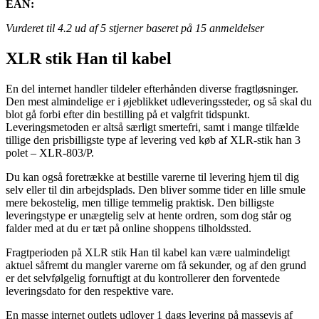
EAN:
Vurderet til
4.2
ud af 5 stjerner baseret på
15
anmeldelser
XLR stik Han til kabel
En del internet handler tildeler efterhånden diverse fragtløsninger.
Den mest almindelige er i øjeblikket udleveringssteder, og så skal du
blot gå forbi efter din bestilling på et valgfrit tidspunkt.
Leveringsmetoden er altså særligt smertefri, samt i mange tilfælde
tillige den prisbilligste type af levering ved køb af XLR-stik han 3
polet – XLR-803/P.
Du kan også foretrække at bestille varerne til levering hjem til dig
selv eller til din arbejdsplads. Den bliver somme tider en lille smule
mere bekostelig, men tillige temmelig praktisk. Den billigste
leveringstype er unægtelig selv at hente ordren, som dog står og
falder med at du er tæt på online shoppens tilholdssted.
Fragtperioden på XLR stik Han til kabel kan være ualmindeligt
aktuel såfremt du mangler varerne om få sekunder, og af den grund
er det selvfølgelig fornuftigt at du kontrollerer den forventede
leveringsdato for den respektive vare.
En masse internet outlets udlover 1 dags levering på massevis af