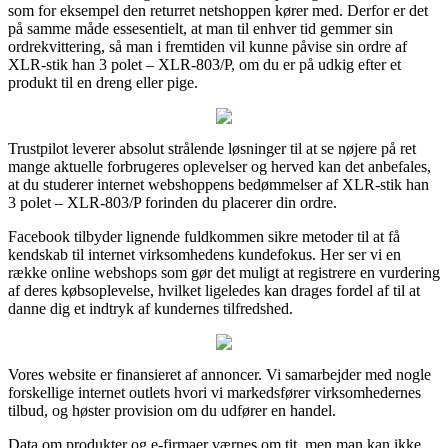
som for eksempel den returret netshoppen kører med. Derfor er det
på samme måde essesentielt, at man til enhver tid gemmer sin
ordrekvittering, så man i fremtiden vil kunne påvise sin ordre af
XLR-stik han 3 polet – XLR-803/P, om du er på udkig efter et
produkt til en dreng eller pige.
Trustpilot leverer absolut strålende løsninger til at se nøjere på ret
mange aktuelle forbrugeres oplevelser og herved kan det anbefales,
at du studerer internet webshoppens bedømmelser af XLR-stik han
3 polet – XLR-803/P forinden du placerer din ordre.
Facebook tilbyder lignende fuldkommen sikre metoder til at få
kendskab til internet virksomhedens kundefokus. Her ser vi en
række online webshops som gør det muligt at registrere en vurdering
af deres købsoplevelse, hvilket ligeledes kan drages fordel af til at
danne dig et indtryk af kundernes tilfredshed.
Vores website er finansieret af annoncer. Vi samarbejder med nogle
forskellige internet outlets hvori vi markedsfører virksomhedernes
tilbud, og høster provision om du udfører en handel.
Data om produkter og e-firmaer værnes om tit, men man kan ikke