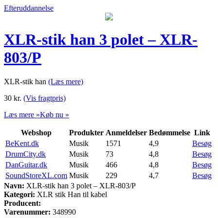
Efteruddannelse
XLR-stik han 3 polet – XLR-
803/P
XLR-stik han
(Læs mere)
30
kr.
(Vis fragtpris)
Læs mere »
Køb nu »
Webshop
Produkter
Anmeldelser
Bedømmelse
Link
BeKent.dk
Musik
1571
4,9
Besøg
DrumCity.dk
Musik
73
4,8
Besøg
DanGuitar.dk
Musik
466
4,8
Besøg
SoundStoreXL.com
Musik
229
4,7
Besøg
Navn:
XLR-stik han 3 polet – XLR-803/P
Kategori:
XLR stik Han til kabel
Producent:
Varenummer:
348990